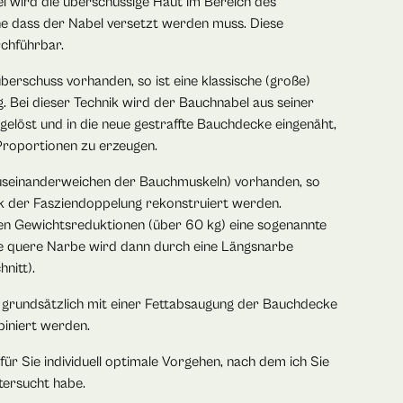
i wird die überschüssige Haut im Bereich des
ne dass der Nabel versetzt werden muss. Diese
rchführbar.
berschuss vorhanden, so ist eine klassische (große)
 Bei dieser Technik wird der Bauchnabel aus seiner
gelöst und in die neue gestraffte Bauchdecke eingenäht,
Proportionen zu erzeugen.
Auseinanderweichen der Bauchmuskeln) vorhanden, so
ik der Fasziendoppelung rekonstruiert werden.
ven Gewichtsreduktionen (über 60 kg) eine sogenannte
e quere Narbe wird dann durch eine Längsnarbe
nitt).
 grundsätzlich mit einer Fettabsaugung der Bauchdecke
iniert werden.
ür Sie individuell optimale Vorgehen, nach dem ich Sie
tersucht habe.