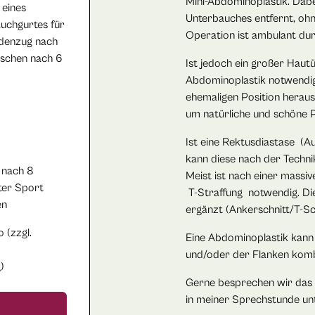
Mini-Abdominoplastik. Dabe
 eines
Unterbauches entfernt, oh
auchgurtes für
Operation ist ambulant du
denzug nach
schen nach 6
Ist jedoch ein großer Hautü
Abdominoplastik notwendig.
ehemaligen Position heraus
um natürliche und schöne 
Ist eine Rektusdiastase (
kann diese nach der Techn
 nach 8
Meist ist nach einer massi
ter Sport
T-Straffung notwendig. Di
en
ergänzt (Ankerschnitt/T-Sch
 (zzgl.
Eine Abdominoplastik kann
und/oder der Flanken komb
)
Gerne besprechen wir das f
in meiner Sprechstunde un