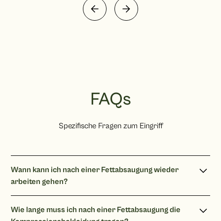
FAQs
Spezifische Fragen zum Eingriff
Wann kann ich nach einer Fettabsaugung wieder
arbeiten gehen?
Nach einer Fettabsaugung können Sie bei einer reinen
Wie lange muss ich nach einer Fettabsaugung die
Bürotätigkeit 1 Wochen wieder arbeiten gehen. Bei