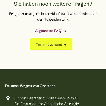
nach Milliliter kalkuliert.
Sie haben noch weitere Fragen?
Fragen zum allgemeinem Ablauf beantworten wir unter
dem folgenden Link.
Allgemeine FAQ
Terminbuchung
Dr. med. Wagma von Gaertner
Dr. von Gaertner & KolleginnenI Praxis
für Plastische und Ästhetische Chirurgie