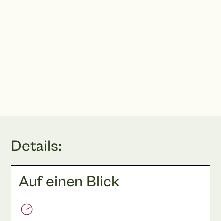
Kornmarkt 6, 60311 Frankfurt am Main
praxis@vongaertner.de
069 20 43 41 80
Terminbuchung
Details:
Auf einen Blick