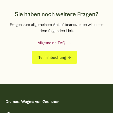
Die Kosten werden nach der Dosis und dem damit
verbundenem Aufwand kalkuliert. Die Dosis wird dabei
nach Milliliter kalkuliert.
Sie haben noch weitere Fragen?
Fragen zum allgemeinem Ablauf beantworten wir unter
dem folgenden Link.
Allgemeine FAQ
Terminbuchung
Dr. med. Wagma von Gaertner