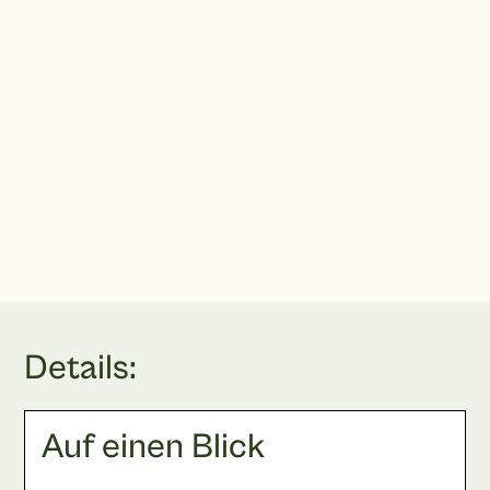
Praxis für Plastische und Ästhetische Chirurgie
Kornmarkt 6, 60311 Frankfurt am Main
praxis@vongaertner.de
069 20 43 41 80
Terminbuchung
Details:
Auf einen Blick