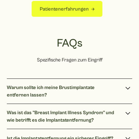
Patientenerfahrungen
FAQs
Spezifische Fragen zum Eingriff
Warum sollte ich meine Brustimplantate
entfernen lassen?
Es gibt verschiedene Gründe, darunter Kapselfibrosen,
Was ist das "Breast Implant Illness Syndrom" und
ästhetische Unzufriedenheit und gesundheitliche Bedenken.
wie betrifft es die Implantatentfernung?
Die genaue Ursache kann von Person zu Person
unterschiedlich sein.
Das Syndrom bezieht sich auf unspezifische
Ist die Implantatentfernung ein sicherer Eingriff?