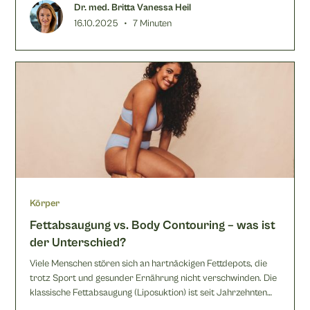
Haltungsschäden, Hautirritationen oder seelischer
Dr. med. Britta Vanessa Heil
Leidensdruck können endlich gelindert werden.
•
16.10.2025
7 Minuten
Körper
Fettabsaugung vs. Body Contouring – was ist
der Unterschied?
Viele Menschen stören sich an hartnäckigen Fettdepots, die
trotz Sport und gesunder Ernährung nicht verschwinden. Die
klassische Fettabsaugung (Liposuktion) ist seit Jahrzehnten
ein etabliertes Verfahren, um diese Depots dauerhaft zu