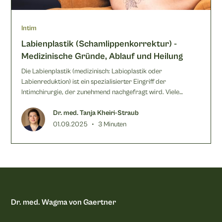
Intim
Labienplastik (Schamlippenkorrektur) -
Medizinische Gründe, Ablauf und Heilung
Die Labienplastik (medizinisch: Labioplastik oder
Labienreduktion) ist ein spezialisierter Eingriff der
Intimchirurgie, der zunehmend nachgefragt wird. Viele
Frauen entscheiden sich für eine Labienplastik, wenn die
inneren Labien als zu groß, asymmetrisch oder funktionell
Dr. med. Tanja Kheiri-Straub
störend empfunden werden. Die Gründe können ästhetischer
•
01.09.2025
3 Minuten
oder medizinischer Natur sein. Immer geht es darum, das
Wohlbefinden zu steigern.
Dr. med. Wagma von Gaertner